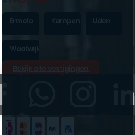
4 vestigingen
iPad
Overig
Ermelo
Kampen
Uden
Vraag offerte aan
Bekijk alle prijzen
Waalwijk
Producten
Bekijk alle vestigingen
iPhone
iPad
Refurbished
Accessoires
Bekijk alle
producten