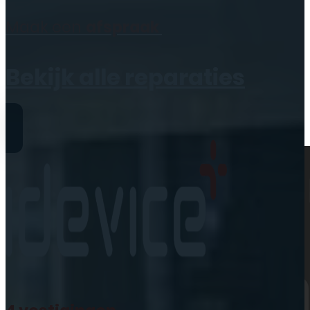
Geen producten in de
Maak een
afspraak
winkelwagen.
Bekijk alle reparaties
Reparaties
iPhone