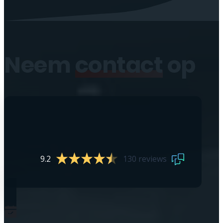
Neem
contact
op
9.2
130 reviews
0