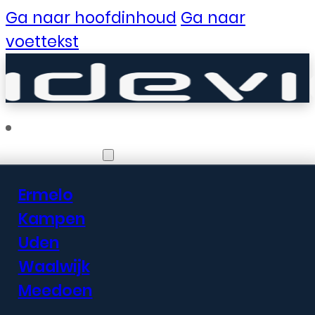
Ga naar hoofdinhoud
Ga naar
voettekst
Vestigingen
Ermelo
Er zijn geweldige
Kampen
Uden
dingen in het
Waalwijk
verschiet
Meedoen