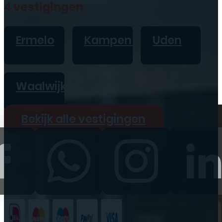
4 vestigingen
Geen producten in de
winkelwagen.
Ermelo
Kampen
Uden
Waalwijk
Bekijk alle vestigingen
Reparaties
iPhone