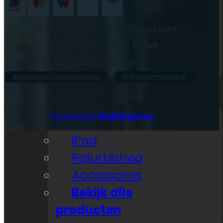
iPad
Overig
Copyright © 2023
iDevice+
Vraag offerte aan
KVK
05077952 |
BTW
Bekijk alle prijzen
NL814545476B01
Algemene voorwaarden
Privacyverklaring
Producten
Powered by
Webshop
Plus
iPhone
iPad
Refurbished
Accessoires
Bekijk alle
producten